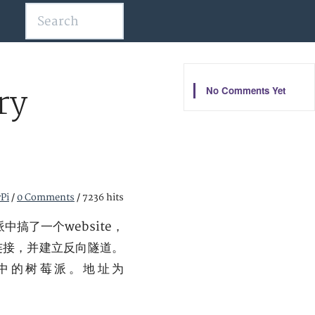
No Comments Yet
ry
Pi
/
0 Comments
/
7236 hits
搞了一个website，
连接，并建立反向隧道。
中的树莓派。地址为