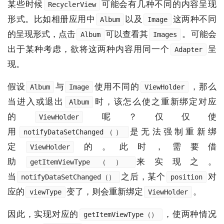
某些时候
可能会有几种不同的内容呈现
RecyclerView
形式。比如相册应用中
以及
这两种不同
Album
Image
的呈现形式，点击
可以查看其
。可能会
Album
Images
出于某种考虑，欲将这两种内容用同一个
呈
Adapter
现。
假设
与
使用不同的
，那么
Album
Image
ViewHolder
当进入或退出
时，该怎么使之重新绑定对应
Album
的
呢？仅仅使
ViewHolder
用
是无法强制重新绑
notifyDataSetChanged（）
定
的。此时，需要借
ViewHolder
助
来实现之。
getItemViewType（）
当
之后，某个
对
notifyDataSetChanged（）
position
应的
变了，则会重新绑定
。
viewType
ViewHolder
因此，实现对应的
，使两种情况
getItemViewType（）