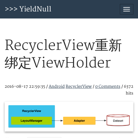
>>> YieldNull
Togg
navi
RecyclerView重新
绑定ViewHolder
2016-08-17 22:59:35
/
Android
RecyclerView
/
0 Comments
/
6372
hits