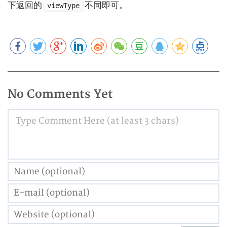
下返回的
不同即可。
viewType
No Comments Yet
Type Comment Here (at least 3 chars)