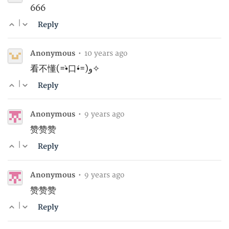
666
|
Reply
Anonymous
•
10 years ago
看不懂(=•̀口•́=)و✧
|
Reply
Anonymous
•
9 years ago
赞赞赞
|
Reply
Anonymous
•
9 years ago
赞赞赞
|
Reply