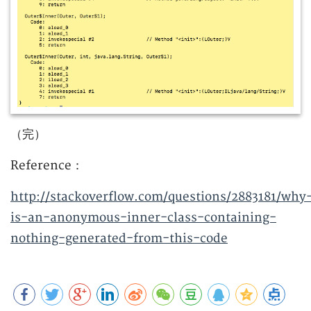
（完）
Reference：
http://stackoverflow.com/questions/2883181/why
is-an-anonymous-inner-class-containing-
nothing-generated-from-this-code