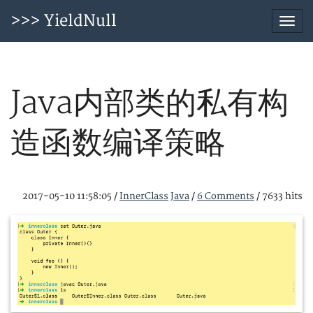
>>> YieldNull
Togg
navi
Java内部类的私有构
造函数编译策略
2017-05-10 11:58:05
/
InnerClass
Java
/
6 Comments
/
7633 hits