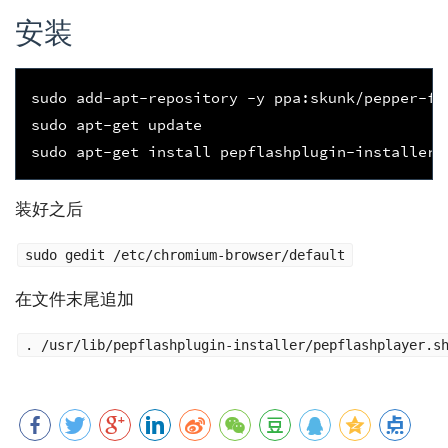
安装
sudo add-apt-repository -y ppa:skunk/pepper-fla
sudo apt-get update

装好之后
sudo gedit /etc/chromium-browser/default
在文件末尾追加
. /usr/lib/pepflashplugin-installer/pepflashplayer.s