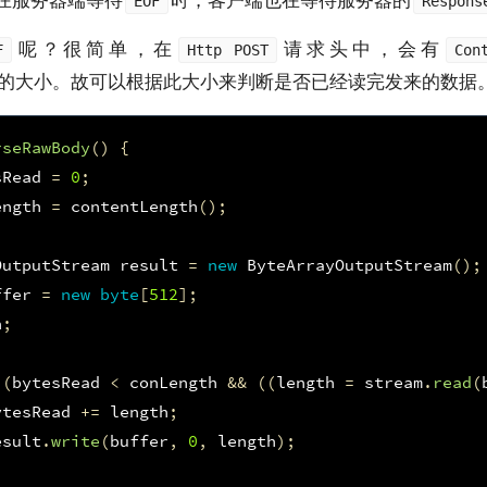
在服务器端等待
时，客户端也在等待服务器的
EOF
Respons
呢？很简单，在
请求头中，会有
F
Http POST
Con
的大小。故可以根据此大小来判断是否已经读完发来的数据
rseRawBody
()
{
sRead
=
0
;
ength
=
contentLength
();
OutputStream
result
=
new
ByteArrayOutputStream
();
ffer
=
new
byte
[
512
];
h
;
(
bytesRead
<
conLength
&&
((
length
=
stream
.
read
(
ytesRead
+=
length
;
esult
.
write
(
buffer
,
0
,
length
);