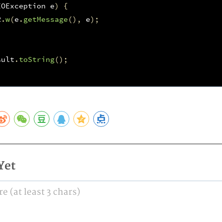
IOException
e
)
{
R
.
w
(
e
.
getMessage
(),
e
);
sult
.
toString
();
Yet
 (at least 3 chars)