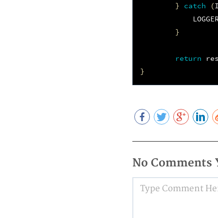
}
catch
(
LOGGE
}
return
re
}
No Comments 
Type Comment Here