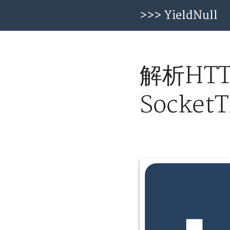
>>> YieldNull
解析HT
SocketT