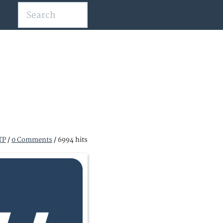
TP
/
0 Comments
/
6994 hits