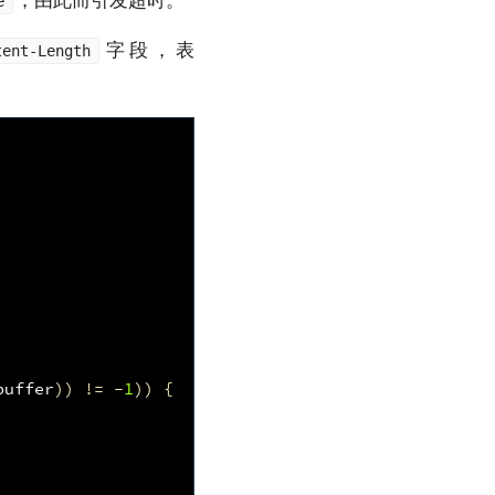
，由此而引发超时。
e
字段，表
tent-Length
。
buffer
))
!=
-
1
))
{