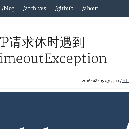
/blog
/archives
/github
/about
TP请求体时遇到
imeoutException
2016-08-05 03:59:11
/
HT