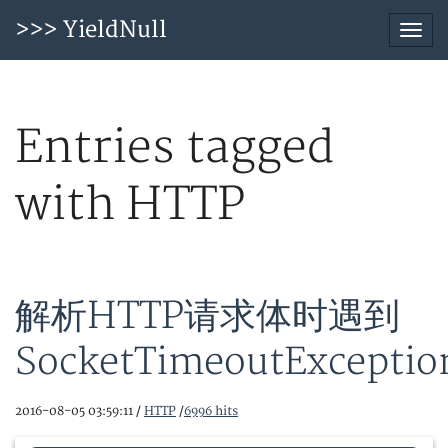
>>> YieldNull
Togg
navi
Entries tagged
with HTTP
解析HTTP请求体时遇到
SocketTimeoutExceptio
2016-08-05 03:59:11 /
HTTP
/
6996 hits